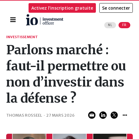
Activez l’inscription gratuite
Se connecter
Accueil
NL
FR
Rechercher
INVESTISSEMENT
Parlons marché :
faut-il permettre ou
non d’investir dans
la défense ?
THOMAS ROSSEEL
·
27 MARS 2026