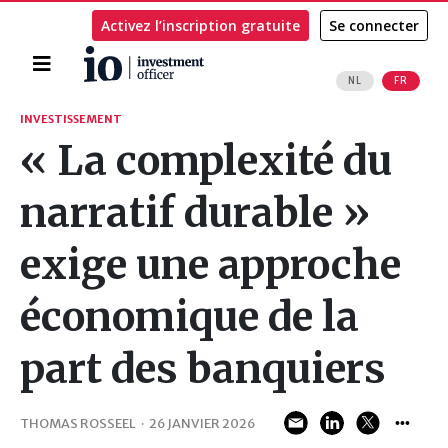
Activez l’inscription gratuite
Se connecter
Accueil
NL
FR
Rechercher
INVESTISSEMENT
« La complexité du
narratif durable »
exige une approche
économique de la
part des banquiers
THOMAS ROSSEEL
·
26 JANVIER 2026