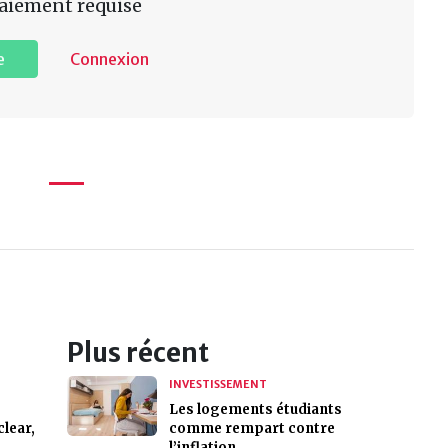
aiement requise
e
Connexion
Plus récent
INVESTISSEMENT
Les logements étudiants
clear,
comme rempart contre
l’inflation