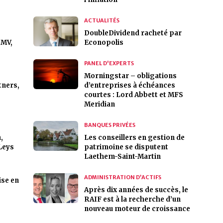
ACTUALITÉS
DoubleDividend racheté par
PMV,
Econopolis
PANEL D'EXPERTS
Morningstar – obligations
tners,
d’entreprises à échéances
,
courtes : Lord Abbett et MFS
Meridian
BANQUES PRIVÉES
,
Les conseillers en gestion de
Leys
patrimoine se disputent
Laethem-Saint-Martin
ADMINISTRATION D’ACTIFS
ise en
Après dix années de succès, le
RAIF est à la recherche d’un
nouveau moteur de croissance