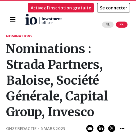
Activez l’inscription gratuite
Se connecter
Accueil
NL
FR
Rechercher
NOMINATIONS
Nominations :
Strada Partners,
Baloise, Société
Générale, Capital
Group, Invesco
ONZE REDACTIE
·
6 MARS 2025