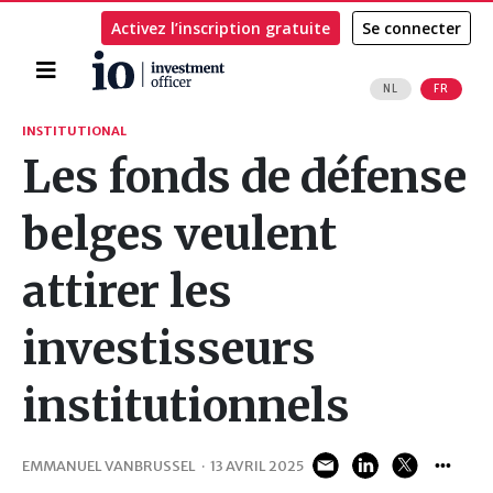
Activez l’inscription gratuite
Se connecter
Accueil
NL
FR
Rechercher
INSTITUTIONAL
Les fonds de défense
belges veulent
attirer les
investisseurs
institutionnels
EMMANUEL VANBRUSSEL
·
13 AVRIL 2025