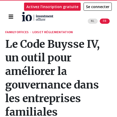
Activez l’inscription gratuite
Se connecter
Accueil
NL
FR
Rechercher
FAMILY OFFICES
·
LOIS ET RÉGLEMENTATION
Le Code Buysse IV,
un outil pour
améliorer la
gouvernance dans
les entreprises
familiales