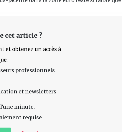
s-jacente dans la zone euro reste si faible que
 cet article ?
t et obtenez un accès à
que
:
sseurs professionnels
lication et newsletters
d'une minute.
aiement requise