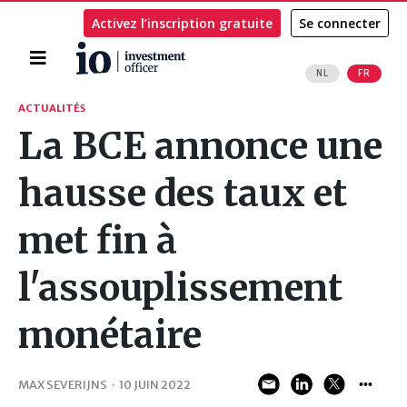
Activez l’inscription gratuite
Se connecter
Accueil
NL
FR
Rechercher
ACTUALITÉS
La BCE annonce une
hausse des taux et
met fin à
l'assouplissement
monétaire
MAX SEVERIJNS
·
10 JUIN 2022