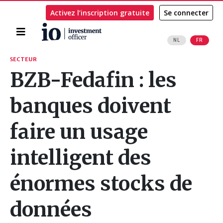
Activez l’inscription gratuite
Se connecter
Accueil
NL
FR
Rechercher
SECTEUR
BZB-Fedafin : les
banques doivent
faire un usage
intelligent des
énormes stocks de
données