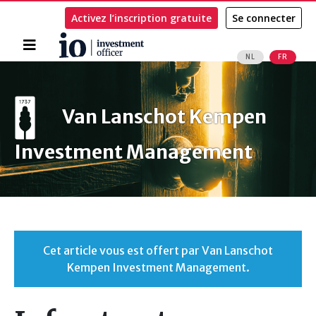
Activez l’inscription gratuite
Se connecter
Accueil
NL
FR
Rechercher
Van Lanschot Kempen
Investment Management
Cet article vous est offert par Van Lanschot
Kempen Investment Management.