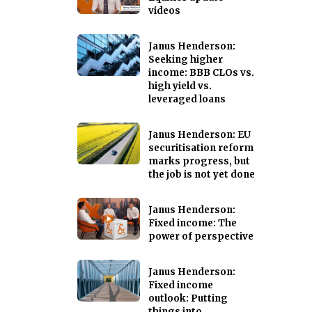
videos
Janus Henderson:
Seeking higher
income: BBB CLOs vs.
high yield vs.
leveraged loans
Janus Henderson: EU
securitisation reform
marks progress, but
the job is not yet done
Janus Henderson:
Fixed income: The
power of perspective
Janus Henderson:
Fixed income
outlook: Putting
things into