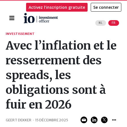
Activez l’inscription gratuite
Se connecter
Accueil
NL
FR
Rechercher
INVESTISSEMENT
Avec l’inflation et le
resserrement des
spreads, les
obligations sont à
fuir en 2026
GEERT DEKKER
·
15 DÉCEMBRE 2025