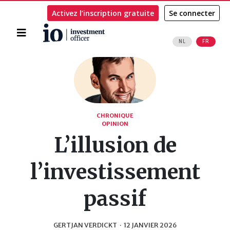
Activez l’inscription gratuite
Se connecter
Accueil
NL
FR
Rechercher
CHRONIQUE
OPINION
L’illusion de
l’investissement
passif
GERTJAN VERDICKT
·
12 JANVIER 2026