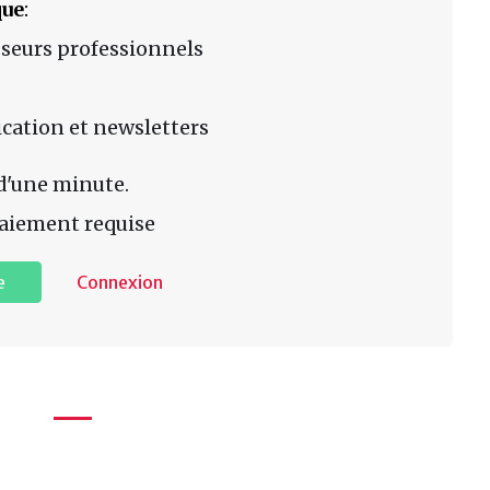
que
:
sseurs professionnels
lication et newsletters
d'une minute.
aiement requise
e
Connexion