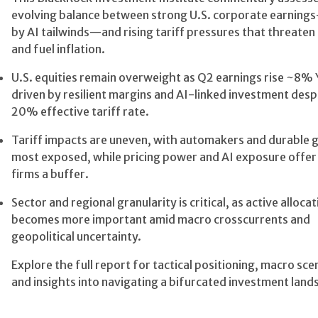
evolving balance between strong U.S. corporate earning
by AI tailwinds—and rising tariff pressures that threate
and fuel inflation.
U.S. equities remain overweight as Q2 earnings rise ~8% 
driven by resilient margins and AI-linked investment desp
20% effective tariff rate.
Tariff impacts are uneven, with automakers and durable 
most exposed, while pricing power and AI exposure offe
firms a buffer.
Sector and regional granularity is critical, as active alloca
becomes more important amid macro crosscurrents and
geopolitical uncertainty.
Explore the full report for tactical positioning, macro sce
and insights into navigating a bifurcated investment land