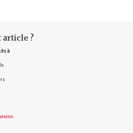
 article ?
cès à
ls
ers
nexion