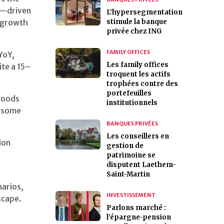
s—driven
L’hypersegmentation
n growth
stimule la banque
privée chez ING
FAMILY OFFICES
YoY,
Les family offices
ite a 15–
troquent les actifs
trophées contre des
portefeuilles
goods
institutionnels
r some
BANQUES PRIVÉES
Les conseillers en
tion
gestion de
patrimoine se
disputent Laethem-
Saint-Martin
narios,
INVESTISSEMENT
scape.
Parlons marché :
l’épargne-pension