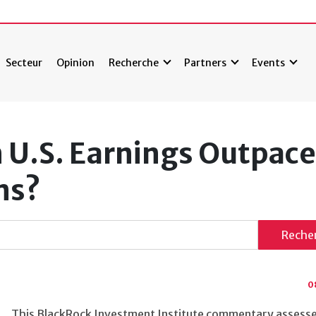
Secteur
Opinion
Recherche
Partners
Events
an U.S. Earnings Outpace
ons?
Reche
0
This BlackRock Investment Institute commentary assesse