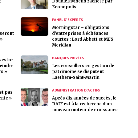
e
DoubleDividend racheté par
Econopolis
PANEL D'EXPERTS
Morningstar – obligations
 seront
d’entreprises à échéances
 »
courtes : Lord Abbett et MFS
Meridian
BANQUES PRIVÉES
nvestor
teindre
Les conseillers en gestion de
rs »
patrimoine se disputent
Laethem-Saint-Martin
ADMINISTRATION D’ACTIFS
est pas
ente »
Après dix années de succès, le
RAIF est à la recherche d’un
nouveau moteur de croissance