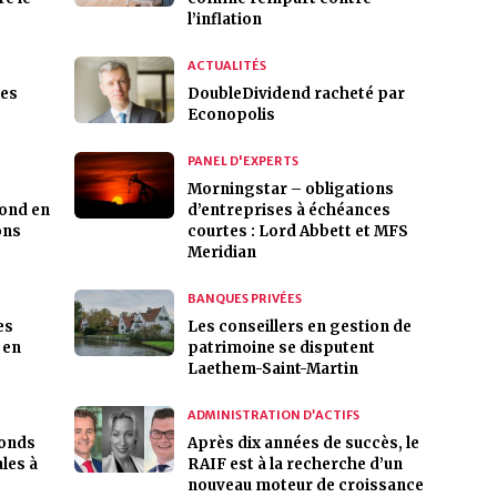
l’inflation
ACTUALITÉS
des
DoubleDividend racheté par
Econopolis
PANEL D'EXPERTS
Morningstar – obligations
Bond en
d’entreprises à échéances
ons
courtes : Lord Abbett et MFS
Meridian
BANQUES PRIVÉES
es
Les conseillers en gestion de
 en
patrimoine se disputent
Laethem-Saint-Martin
ADMINISTRATION D’ACTIFS
fonds
Après dix années de succès, le
les à
RAIF est à la recherche d’un
nouveau moteur de croissance