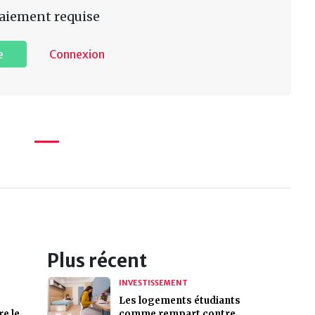
aiement requise
e
Connexion
Plus récent
INVESTISSEMENT
Les logements étudiants
e le
comme rempart contre