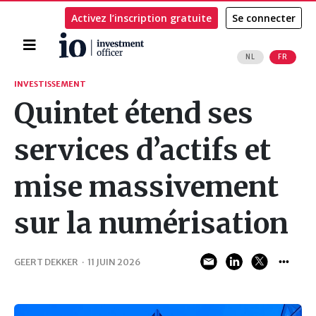
Activez l’inscription gratuite
Se connecter
Accueil
NL
FR
Rechercher
INVESTISSEMENT
Quintet étend ses
services d’actifs et
mise massivement
sur la numérisation
GEERT DEKKER
·
11 JUIN 2026