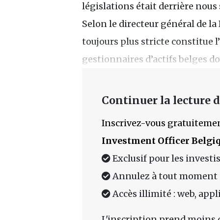
législations était derrière nou
Selon le directeur général de 
toujours plus stricte constitue 
gestionnaires d’actifs belges do
Continuer la lecture de
Inscrivez-vous gratuitemen
Investment Officer Belgi
Exclusif pour les investi
Annulez à tout moment
Accès illimité : web, app
L'inscription prend moins 