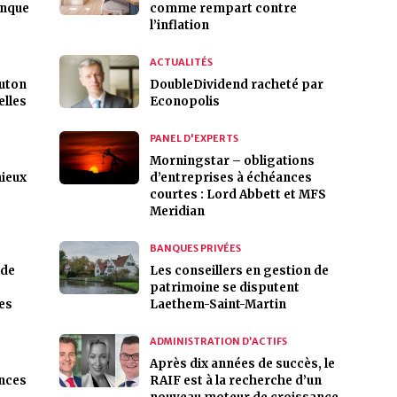
anque
comme rempart contre
l’inflation
ACTUALITÉS
outon
DoubleDividend racheté par
elles
Econopolis
PANEL D'EXPERTS
Morningstar – obligations
mieux
d’entreprises à échéances
courtes : Lord Abbett et MFS
Meridian
BANQUES PRIVÉES
 de
Les conseillers en gestion de
patrimoine se disputent
les
Laethem-Saint-Martin
ADMINISTRATION D’ACTIFS
Après dix années de succès, le
nces
RAIF est à la recherche d’un