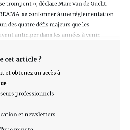
s se trompent », déclare Marc Van de Gucht.
la BEAMA, se conformer à une réglementation
l’un des quatre défis majeurs que les
ivent anticiper dans les années à venir.
 cet article ?
t et obtenez un accès à
que
:
sseurs professionnels
lication et newsletters
d'une minute.