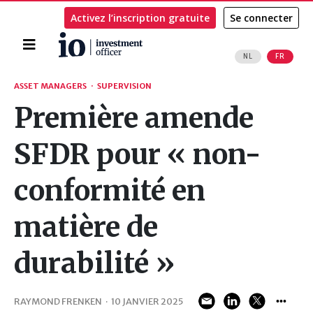
Activez l’inscription gratuite
Se connecter
Accueil
NL
FR
Rechercher
ASSET MANAGERS
·
SUPERVISION
Première amende
SFDR pour « non-
conformité en
matière de
durabilité »
RAYMOND FRENKEN
·
10 JANVIER 2025