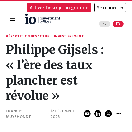
Activez l’inscription gratuite
Se connecter
Accueil
NL
FR
Rechercher
RÉPARTITION DES ACTIFS
·
INVESTISSEMENT
Philippe Gijsels :
« l’ère des taux
plancher est
révolue »
FRANCIS
12 DÉCEMBRE
·
MUYSHONDT
2023