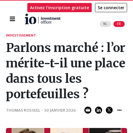
Activez l’inscription gratuite
Se connecter
Accueil
NL
FR
Rechercher
INVESTISSEMENT
Parlons marché : l’or
mérite-t-il une place
dans tous les
portefeuilles ?
THOMAS ROSSEEL
·
30 JANVIER 2026