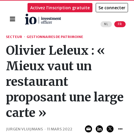
Activez l’inscription gratuite
Se connecter
Accueil
NL
FR
Rechercher
SECTEUR
·
GESTIONNAIRES DE PATRIMOINE
Olivier Leleux : «
Mieux vaut un
restaurant
proposant une large
carte »
JURGEN VLUIJMANS
·
11 MARS 2022