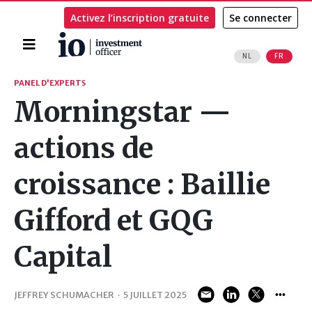
Activez l’inscription gratuite
Se connecter
Accueil
NL
FR
Rechercher
PANEL D'EXPERTS
Morningstar —
actions de
croissance : Baillie
Gifford et GQG
Capital
JEFFREY SCHUMACHER
·
5 JUILLET 2025