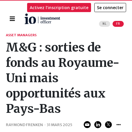
Activez l’inscription gratuite
Se connecter
Accueil
NL
FR
Rechercher
ASSET MANAGERS
M&G : sorties de
fonds au Royaume-
Uni mais
opportunités aux
Pays-Bas
RAYMOND FRENKEN
·
31 MARS 2025