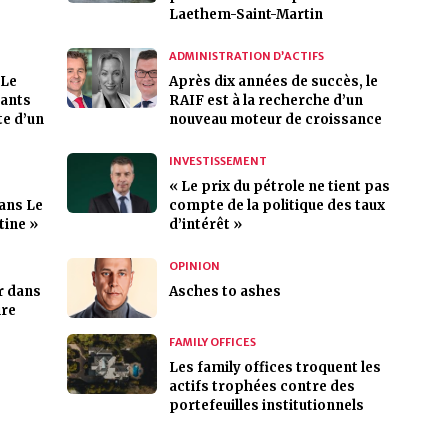
Laethem-Saint-Martin
ADMINISTRATION D’ACTIFS
 Le
Après dix années de succès, le
eants
RAIF est à la recherche d’un
te d’un
nouveau moteur de croissance
INVESTISSEMENT
« Le prix du pétrole ne tient pas
dans Le
compte de la politique des taux
tine »
d’intérêt »
OPINION
r dans
Asches to ashes
ire
FAMILY OFFICES
Les family offices troquent les
actifs trophées contre des
portefeuilles institutionnels