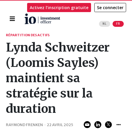
Activez l’inscription gratuite
Se connecter
Accueil
NL
FR
Rechercher
RÉPARTITION DES ACTIFS
Lynda Schweitzer
(Loomis Sayles)
maintient sa
stratégie sur la
duration
RAYMOND FRENKEN
·
22 AVRIL 2025