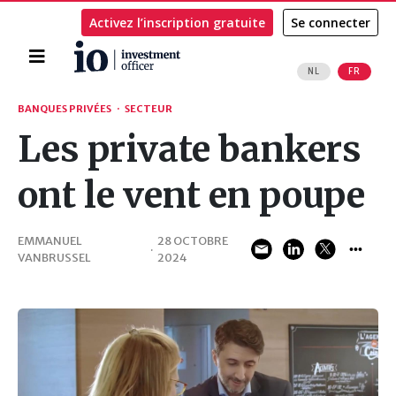
Activez l’inscription gratuite
Se connecter
Accueil
NL
FR
Rechercher
BANQUES PRIVÉES
·
SECTEUR
Les private bankers
ont le vent en poupe
EMMANUEL
28 OCTOBRE
·
VANBRUSSEL
2024