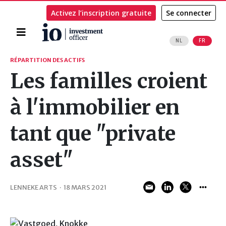
Activez l’inscription gratuite
Se connecter
Accueil
NL
FR
Rechercher
RÉPARTITION DES ACTIFS
Les familles croient
à l'immobilier en
tant que "private
asset"
LENNEKE ARTS
·
18 MARS 2021