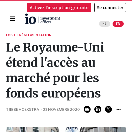
Activez l’inscription gratuite
Se connecter
Accueil
NL
FR
Rechercher
LOIS ET RÉGLEMENTATION
Le Royaume-Uni
étend l'accès au
marché pour les
fonds européens
TJIBBE HOEKSTRA
·
23 NOVEMBRE 2020