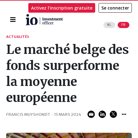
Activez l’inscription gratuite
Se connecter
Accueil
NL
FR
Rechercher
ACTUALITÉS
Le marché belge des
fonds surperforme
la moyenne
européenne
FRANCIS MUYSHONDT
·
15 MARS 2024