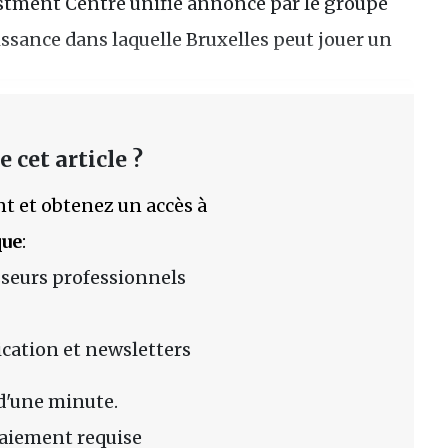
estment Centre unifié annoncé par le groupe
issance dans laquelle Bruxelles peut jouer un
 cet article ?
t et obtenez un accès à
que
:
sseurs professionnels
lication et newsletters
d'une minute.
aiement requise