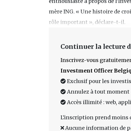
enthousiaste à propos de l’Inv
mère ING. « Une histoire de cro
rôle important », déclare-t-il.
Continuer la lecture de
Inscrivez-vous gratuitemen
Investment Officer Belgi
Exclusif pour les investi
Annulez à tout moment
Accès illimité : web, app
L'inscription prend moins 
Aucune information de p