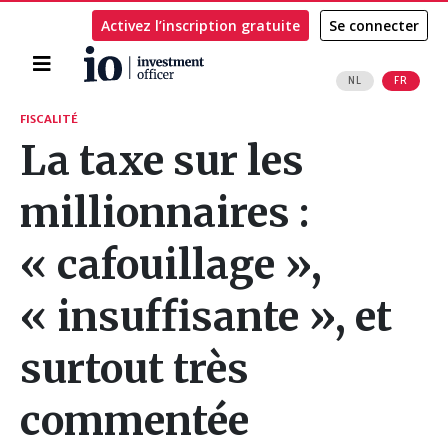
Activez l’inscription gratuite
Se connecter
Accueil
NL
FR
Rechercher
FISCALITÉ
La taxe sur les
millionnaires :
« cafouillage »,
« insuffisante », et
surtout très
commentée