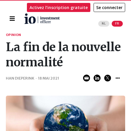
Activez l’inscription gratuite
Se connecter
Accueil
NL
FR
Rechercher
OPINION
La fin de la nouvelle
normalité
HAN DIEPERINK
·
18 MAI 2021