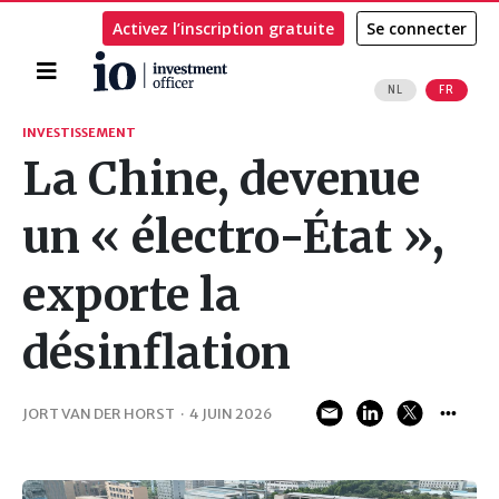
Activez l’inscription gratuite
Se connecter
Accueil
NL
FR
Rechercher
INVESTISSEMENT
La Chine, devenue
un « électro-État »,
exporte la
désinflation
JORT VAN DER HORST
·
4 JUIN 2026