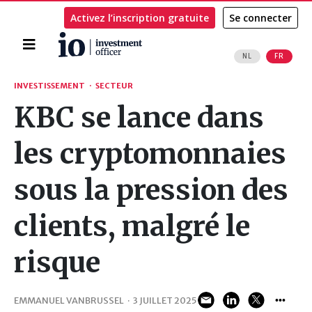
Activez l’inscription gratuite
Se connecter
Accueil
NL
FR
Rechercher
INVESTISSEMENT
·
SECTEUR
KBC se lance dans
les cryptomonnaies
sous la pression des
clients, malgré le
risque
EMMANUEL VANBRUSSEL
·
3 JUILLET 2025