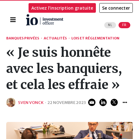
Activez l’inscription gratuite
Se connecter
Accueil
NL
FR
Rechercher
BANQUES PRIVÉES
·
ACTUALITÉS
·
LOIS ET RÉGLEMENTATION
« Je suis honnête
avec les banquiers,
et cela les effraie »
SVEN VONCK
·
22 NOVEMBRE 2023