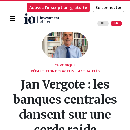
Activez l’inscription gratuite
Se connecter
Accueil
NL
FR
Rechercher
CHRONIQUE
RÉPARTITION DES ACTIFS
·
ACTUALITÉS
Jan Vergote : les
banques centrales
dansent sur une
corde raide