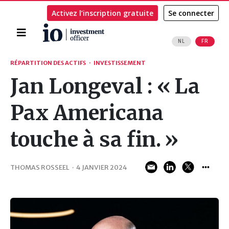
Activez l’inscription gratuite
Se connecter
Accueil
NL
FR
Rechercher
RÉPARTITION DES ACTIFS
·
INVESTISSEMENT
Jan Longeval : « La
Pax Americana
touche à sa fin. »
THOMAS ROSSEEL
·
4 JANVIER 2024