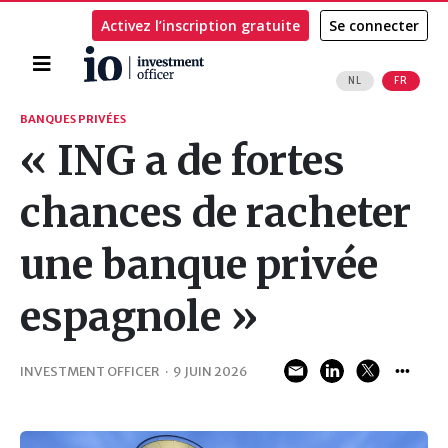
Activez l’inscription gratuite
Se connecter
Accueil
NL
FR
Rechercher
BANQUES PRIVÉES
« ING a de fortes
chances de racheter
une banque privée
espagnole »
INVESTMENT OFFICER
·
9 JUIN 2026