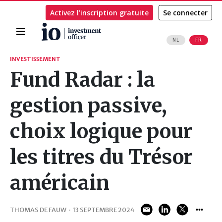
Activez l’inscription gratuite
Se connecter
Accueil
NL
FR
Rechercher
INVESTISSEMENT
Fund Radar : la
gestion passive,
choix logique pour
les titres du Trésor
américain
THOMAS DE FAUW
·
13 SEPTEMBRE 2024