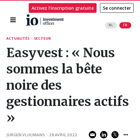
Activez l’inscription gratuite
Se connecter
Accueil
NL
FR
Rechercher
ACTUALITÉS
·
SECTEUR
Easyvest : « Nous
sommes la bête
noire des
gestionnaires actifs
»
JURGEN VLUIJMANS
·
28 AVRIL 2022