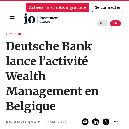
Activez l’inscription gratuite
Se connecter
Accueil
NL
FR
Rechercher
SECTEUR
Deutsche Bank
lance l’activité
Wealth
Management en
Belgique
JURGEN VLUIJMANS
·
12 MAI 2021