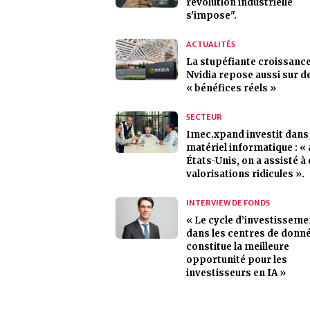
révolution industrielle
s'impose".
ACTUALITÉS
La stupéfiante croissanc
Nvidia repose aussi sur d
« bénéfices réels »
SECTEUR
Imec.xpand investit dans 
matériel informatique : «
États-Unis, on a assisté à
valorisations ridicules ».
INTERVIEW DE FONDS
« Le cycle d’investisseme
dans les centres de donn
constitue la meilleure
opportunité pour les
investisseurs en IA »