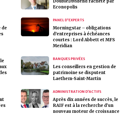
DoubleDividend racheté par
Econopolis
PANEL D'EXPERTS
e de
Morningstar – obligations
es
d’entreprises à échéances
courtes : Lord Abbett et MFS
Meridian
BANQUES PRIVÉES
le
 aux
Les conseillers en gestion de
 des
patrimoine se disputent
Laethem-Saint-Martin
ADMINISTRATION D’ACTIFS
nt
Après dix années de succès, le
ées
RAIF est à la recherche d’un
nouveau moteur de croissance