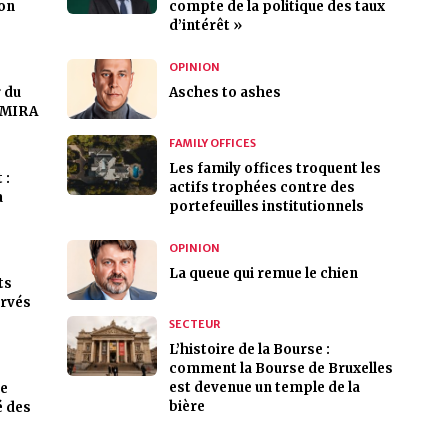
son
compte de la politique des taux
d’intérêt »
OPINION
 du
Asches to ashes
e MIRA
FAMILY OFFICES
Les family offices troquent les
 :
actifs trophées contre des
a
portefeuilles institutionnels
OPINION
La queue qui remue le chien
ts
ervés
SECTEUR
L’histoire de la Bourse :
comment la Bourse de Bruxelles
est devenue un temple de la
te
bière
é des