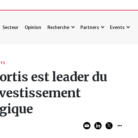
Secteur
Opinion
Recherche
Partners
Events
ITS
rtis est leader du
nvestissement
lgique