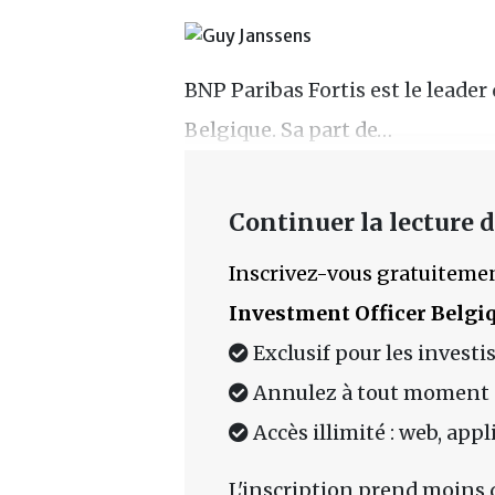
BNP Paribas Fortis est le leade
Belgique. Sa part de…
Continuer la lecture de
Inscrivez-vous gratuitemen
Investment Officer Belgi
Exclusif pour les investi
Annulez à tout moment
Accès illimité : web, app
L'inscription prend moins 