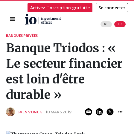
Activez l’inscription gratuite
Se connecter
Accueil
NL
FR
Rechercher
BANQUES PRIVÉES
Banque Triodos : «
Le secteur financier
est loin d'être
durable »
SVEN VONCK
·
10 MARS 2019