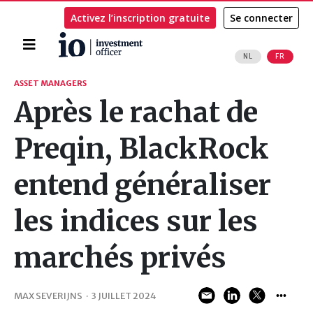
Activez l’inscription gratuite
Se connecter
Accueil
NL
FR
Rechercher
ASSET MANAGERS
Après le rachat de
Preqin, BlackRock
entend généraliser
les indices sur les
marchés privés
MAX SEVERIJNS
·
3 JUILLET 2024