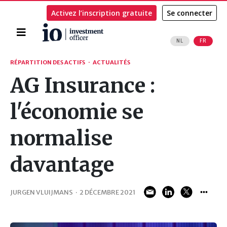
Activez l’inscription gratuite
Se connecter
Accueil
NL
FR
Rechercher
RÉPARTITION DES ACTIFS
·
ACTUALITÉS
AG Insurance :
l'économie se
normalise
davantage
JURGEN VLUIJMANS
·
2 DÉCEMBRE 2021