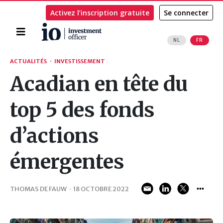
Activez l’inscription gratuite
Se connecter
Accueil
NL
FR
Rechercher
ACTUALITÉS
·
INVESTISSEMENT
Acadian en tête du
top 5 des fonds
d’actions
émergentes
THOMAS DE FAUW
·
18 OCTOBRE 2022